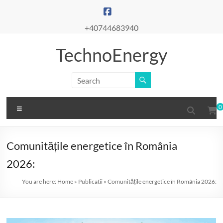
Skip
to
content
+40744683940
TechnoEnergy
Menu
0
Comunitățile energetice în România
2026:
You are here:
Home
»
Publicatii
»
Comunitățile energetice în România 2026: