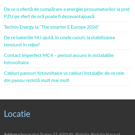
De ce o ofertă de cumpărare a energiei prosumatorilor la preț
PZU pe sfert de oră poate fi dezavantajoasă
Techno Energy la “The smarter E Europe 2026”
De ce bateriile NU ajută, în unele cazuri, la stabilizarea
tensiunii în rețea?
Contact imperfect MC4 – pericol ascuns în instalațiile
fotovoltaice
Cabluri panouri fotovoltaice vs cabluri instalație: de ce cele
din panou rezistă mult mai mult
Locatie
Addresa
Imparatul Traian 27, 420145, Bistrita, Bistrita Nasaud,