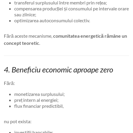
transferul surplusului între membri prin rețea;
compensarea producției și consumului pe intervale orare
sau zilnice;
optimizarea autoconsumului colectiv.
Fără aceste mecanisme,
comunitatea energetică rămâne un
concept teoretic
.
4. Beneficiu economic aproape zero
Fără:
monetizarea surplusului;
preț intern al energiei;
flux financiar predictibil,
nu pot exista:
investiții bancabile;