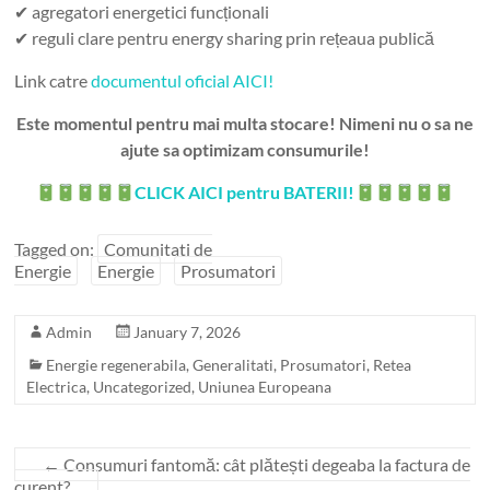
✔ agregatori energetici funcționali
✔ reguli clare pentru energy sharing prin rețeaua publică
Link catre
documentul oficial AICI!
Este momentul pentru mai multa stocare! Nimeni nu o sa ne
ajute sa optimizam consumurile!
CLICK AICI pentru BATERII!
Tagged on:
Comunitati de
Energie
Energie
Prosumatori
Admin
January 7, 2026
Energie regenerabila
,
Generalitati
,
Prosumatori
,
Retea
Electrica
,
Uncategorized
,
Uniunea Europeana
←
Consumuri fantomă: cât plătești degeaba la factura de
curent?