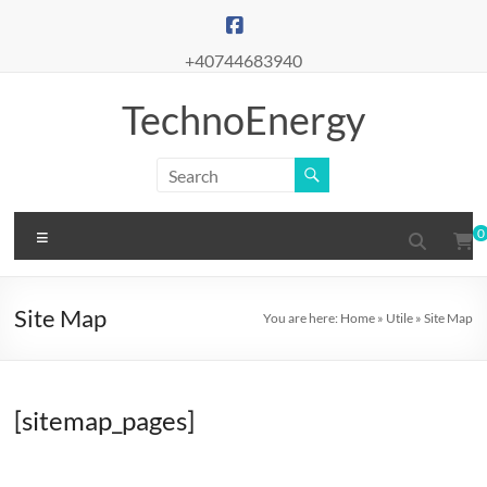
Skip
to
content
+40744683940
TechnoEnergy
Menu
0
Site Map
You are here:
Home
»
Utile
»
Site Map
[sitemap_pages]