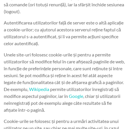
să comande (ori totuși renunță), iar la sfârșit închide sesiunea
(logout).
Autentificarea utilizatorilor față de server este o altă aplicație
a cookie-urilor; cu ajutorul acestora serverul reține faptul că
utilizatorul s-a autentificat, și îi va permite acțiuni specifice
celor autentificați.
Unele site-uri folosesc cookie-urile și pentru a permite
utilizatorilor să modifice felul în care afișează paginile de web,
în funcție de preferințele personale, care sunt reținute și între
sesiuni. Se pot modifica și reține în acest fel atât aspecte
legate de funcționalitatea cât și de afișarea grafică a paginilor.
De exemplu,
Wikipedia
permite utilizatorilor înregistrați să
modifice aspectul paginilor, iar în
Google
, chiar și utilizatorii
neînregistrați pot de exemplu alege câte rezultate să fie
afișate într-o pagină.
Cookie-urile se folosesc și pentru a urmări activitatea unui
utilizator pe un site, sau chiar pe mai multe site-uri, în cazul