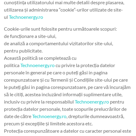
cunoștința utilizatorului mai multe detalii despre plasarea,
utilizarea și administrarea “cookie”-urilor utilizate de site-
ul
Technoenergy.ro
Cookie-urile sunt folosite pentru următoarele scopuri:
de funcționare a site-ului,
de analiză a comportamentului vizitatorilor site-ului,
pentru publicitate.
Această politică se completează cu
politica
Technoenergy.ro
cu privire la protecția datelor
personale în general pe care o puteți găsi in pagina
corespunzatoare și cu Termenii și Condițiile site-ului pe care
le puteți găsi in pagina corespunzatoare, pe care vă încurajăm
să le citiți, acestea incluzând informații suplimentare utile,
inclusiv cu privire la responsabilul
Technoenergy.ro
pentru
protecția datelor personale, toate scopurile prelucrărilor de
date de către
Technoenergy.ro
, drepturile dumneavoastră,
precum și excepțiile și limitele acestora etc.
Protecția corespunzătoare a datelor cu caracter personal este