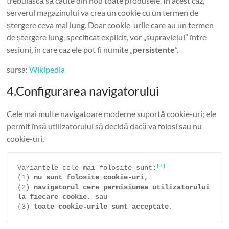
trebuiască să caute din nou toate produsele. În acest caz,
serverul magazinului va crea un cookie cu un termen de
ștergere ceva mai lung. Doar cookie-urile care au un termen
de ștergere lung, specificat explicit, vor „supraviețui” între
sesiuni, în care caz ele pot fi numite „
persistente
”.
sursa:
Wikipedia
4.Configurarea navigatorului
Cele mai multe navigatoare moderne suportă cookie-uri; ele
permit însă utilizatorului să decidă dacă va folosi sau nu
cookie-uri.
[7]
Variantele cele mai folosite sunt:
(1) 
nu sunt folosite cookie-uri
, 

(2) 
navigatorul cere permisiunea utilizatorului 
la fiecare cookie
, sau 

(3) 
toate cookie-urile sunt acceptate
.