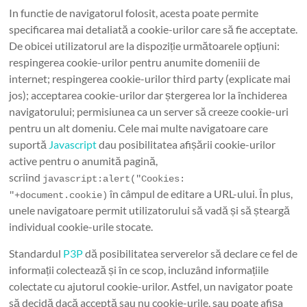
In functie de navigatorul folosit, acesta poate permite
specificarea mai detaliată a cookie-urilor care să fie acceptate.
De obicei utilizatorul are la dispoziție următoarele opțiuni:
respingerea cookie-urilor pentru anumite domeniii de
internet; respingerea cookie-urilor third party (explicate mai
jos); acceptarea cookie-urilor dar ștergerea lor la închiderea
navigatorului; permisiunea ca un server să creeze cookie-uri
pentru un alt domeniu. Cele mai multe navigatoare care
suportă
Javascript
dau posibilitatea afișării cookie-urilor
active pentru o anumită pagină,
scriind
javascript:alert("Cookies: 
în câmpul de editare a URL-ului. În plus,
"+document.cookie)
unele navigatoare permit utilizatorului să vadă și să șteargă
individual cookie-urile stocate.
Standardul
P3P
dă posibilitatea serverelor să declare ce fel de
informații colectează și în ce scop, incluzând informațiile
colectate cu ajutorul cookie-urilor. Astfel, un navigator poate
să decidă dacă acceptă sau nu cookie-urile, sau poate afișa