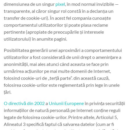
dimensiunea de un singur
pixel
, în mod normal invizibile —
transparente, al căror singur rol constă în a declanșa un
transfer de cookie-uri). În acest fel compania cunoaște
comportamentul utilizatorilor și poate plasa reclame
pertinente (apropiate de preocupările și interesele
utilizatorului) în anumite pagini.
Posibilitatea generării unei aproximări a comportamentului
utilizatorilor a fost considerată de unii drept o amenințare a
anonimității, mai ales atunci când aceasta se face prin
urmărirea acțiunilor pe mai multe domenii de Internet,
folosind cookie-uri de „terță parte”. din această cauză,
folosirea cookie-urilor este reglementată prin lege în unele
țări.
O directivă din 2002
a
Uniunii Europene
în privința securității
informațiilor de natură personală pe Internet conține reguli
legate de folosirea cookie-urilor. Printre altele, Articolul 5,
Alineatul 3 specifică faptul că salvarea datelor (cum ar fi