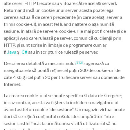
alte cereri HTTP trecute sau viitoare către același server).
Returnând însă un cookie unui server, acesta poate lega
cererea actuală de cereri precedente (în care același server a
trimis cookie-ul), în acest fel luând naștere o așa numită
sesiune. În afară de servere, cookie-urile mai pot fi create și de
aplicații web care rulează pe server, comunică cu clienții prin
HTTP, și sunt scrise în limbaje de programare cum ar
fi
Java
și
C#
sau în scripturi ce rulează pe server.
Descrierea detaliată a mecanismului
sugerează ca
[1]
[2]
navigatoarele să poată reține cel puțin 300 de cookie-uri de
câte 4 kb, și cel puțin 20 pentru fiecare server sau domeniu de
Internet.
La crearea cookie-ului se poate specifica și data de ștergere;
în caz contrar, acesta va fi șters la închiderea navigatorului
avand astfel un cookie “
de sesiune
“. Un magazin virtual poate
dori să se rețină conținutul coșului de cumpărături între
sesiuni, astfel încât la următoarea vizită utilizatorul să nu