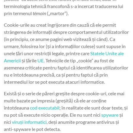
terminologia tehnică francofonă s-a încercat traducerea lui
prin termenul
témoin
(„martor”).
Cookie-urile au creat îngrijorare din cauză că ele permit
strângerea de informații despre comportamentul utilizatorilor
(în principiu, ce anume pagini web vizitează și când). Ca
urmare, folosirea lor (și a informațiilor culese) sunt supuse în
unele țări unor restricții legale, printre care
Statele Unite ale
Americii
și țările
UE
. Tehnicile de tip „cookie” au fost de
asemenea criticate pentru faptul că identificarea utilizatorilor
nu e întotdeauna precisă, ca și pentru faptul că prin
intermediul lor se pot executa atacuri informatice.
Există și o serie de păreri greșite despre cookie-uri, cele mai
multe bazate pe impresia (greșită) că ele ar conține
întotdeauna
cod executabil
; în realitate ele sunt doar texte, și
nu pot să execute nicio operație. Ele nu sunt nici
spyware
și
nici
viruși informatici
, deși anumite programe antivirus și
anti-spyware le pot detecta.