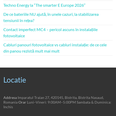
Techno Energy la “The smarter E Europe 2026”
De ce bateriile NU ajută, în unele cazuri, la stabilizarea
tensiunii în rețea?
Contact imperfect MC4 – pericol ascuns în instalațiile
fotovoltaice
Cabluri panouri fotovoltaice vs cabluri instalație: de ce cele
din panou rezistă mult mai mult
Locatie
Addresa
Imparatul Traian 27, 420145, Bistrita, Bistrita Nasaud,
Romania
Orar
Luni–Vineri: 9:00AM–5:00PM Sambata & Duminica:
Inchis