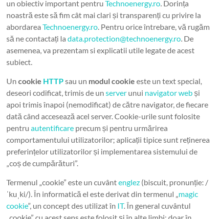
un obiectiv important pentru
Technoenergy.ro
. Dorința
noastră este să fim cât mai clari și transparenți cu privire la
abordarea
Technoenergy.ro
. Pentru orice întrebare, vă rugăm
să ne contactați la
data.protection@technoenergy.ro
. De
asemenea, va prezentam si explicatii utile legate de acest
subiect.
Un
cookie
HTTP
sau un
modul cookie
este un text special,
deseori codificat, trimis de un
server
unui
navigator
web
și
apoi trimis înapoi (nemodificat) de către navigator, de fiecare
dată când accesează acel server. Cookie-urile sunt folosite
pentru
autentificare
precum și pentru urmărirea
comportamentului utilizatorilor; aplicații tipice sunt reținerea
preferințelor utilizatorilor și implementarea sistemului de
„coș de cumpărături”.
Termenul „cookie” este un cuvânt
englez
(biscuit, pronunție: /
ˈkuˌki/). În informatică el este derivat din termenul „
magic
cookie
”, un concept des utilizat în
IT
. În general cuvântul
„cookie” cu acest sens este folosit și în alte limbi; doar în