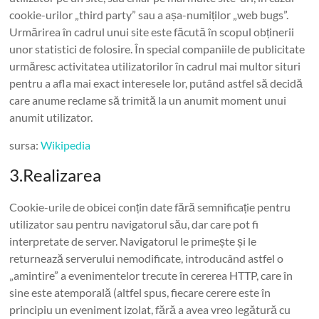
cookie-urilor „third party” sau a așa-numiților „web bugs”.
Urmărirea în cadrul unui site este făcută în scopul obținerii
unor statistici de folosire. În special companiile de publicitate
urmăresc activitatea utilizatorilor în cadrul mai multor situri
pentru a afla mai exact interesele lor, putând astfel să decidă
care anume reclame să trimită la un anumit moment unui
anumit utilizator.
sursa:
Wikipedia
3.Realizarea
Cookie-urile de obicei conțin date fără semnificație pentru
utilizator sau pentru navigatorul său, dar care pot fi
interpretate de server. Navigatorul le primește și le
returnează serverului nemodificate, introducând astfel o
„amintire” a evenimentelor trecute în cererea HTTP, care în
sine este atemporală (altfel spus, fiecare cerere este în
principiu un eveniment izolat, fără a avea vreo legătură cu