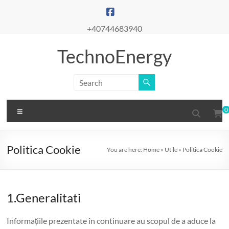
Skip
to
content
+40744683940
TechnoEnergy
Menu
0
Politica Cookie
You are here:
Home
»
Utile
»
Politica Cookie
1.Generalitati
Informațiile prezentate în continuare au scopul de a aduce la