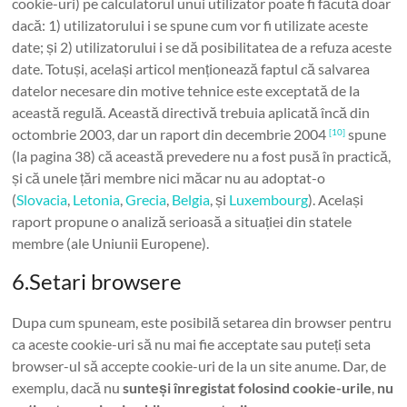
cookie-uri) pe calculatorul unui utilizator poate fi făcută doar
dacă: 1) utilizatorului i se spune cum vor fi utilizate aceste
date; și 2) utilizatorului i se dă posibilitatea de a refuza aceste
date. Totuși, același articol menționează faptul că salvarea
datelor necesare din motive tehnice este exceptată de la
această regulă. Această directivă trebuia aplicată încă din
octombrie 2003, dar un raport din decembrie 2004
spune
[10]
(la pagina 38) că această prevedere nu a fost pusă în practică,
și că unele țări membre nici măcar nu au adoptat-o
(
Slovacia
,
Letonia
,
Grecia
,
Belgia
, și
Luxembourg
). Același
raport propune o analiză serioasă a situației din statele
membre (ale Uniunii Europene).
6.Setari browsere
Dupa cum spuneam, este posibilă setarea din browser pentru
ca aceste cookie-uri să nu mai fie acceptate sau puteți seta
browser-ul să accepte cookie-uri de la un site anume. Dar, de
exemplu, dacă nu
sunteși înregistat folosind cookie-urile
,
nu