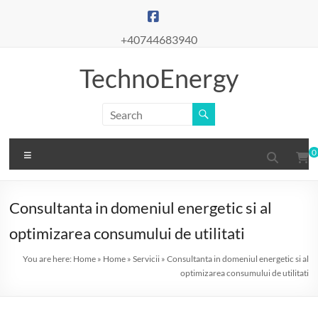
Skip
to
content
+40744683940
TechnoEnergy
Menu
0
Consultanta in domeniul energetic si al
optimizarea consumului de utilitati
You are here:
Home
»
Home
»
Servicii
»
Consultanta in domeniul energetic si al
optimizarea consumului de utilitati