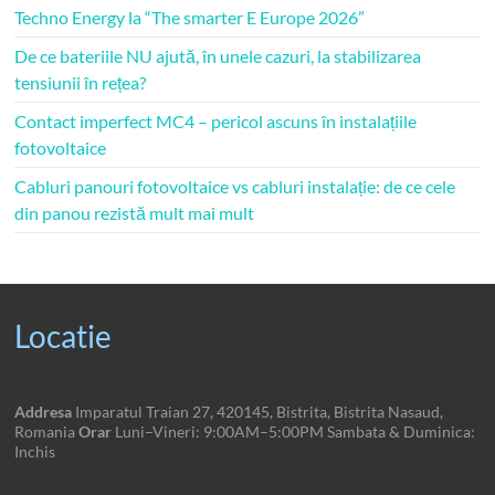
Techno Energy la “The smarter E Europe 2026”
De ce bateriile NU ajută, în unele cazuri, la stabilizarea
tensiunii în rețea?
Contact imperfect MC4 – pericol ascuns în instalațiile
fotovoltaice
Cabluri panouri fotovoltaice vs cabluri instalație: de ce cele
din panou rezistă mult mai mult
Locatie
Addresa
Imparatul Traian 27, 420145, Bistrita, Bistrita Nasaud,
Romania
Orar
Luni–Vineri: 9:00AM–5:00PM Sambata & Duminica:
Inchis