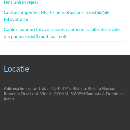
tensiunii în rețea?
Contact imperfect MC4 – pericol ascuns în instalațiile
fotovoltaice
Cabluri panouri fotovoltaice vs cabluri instalație: de ce cele
din panou rezistă mult mai mult
Locatie
Addresa
Imparatul Traian 27, 420145, Bistrita, Bistrita Nasaud,
Romania
Orar
Luni–Vineri: 9:00AM–5:00PM Sambata & Duminica:
Inchis