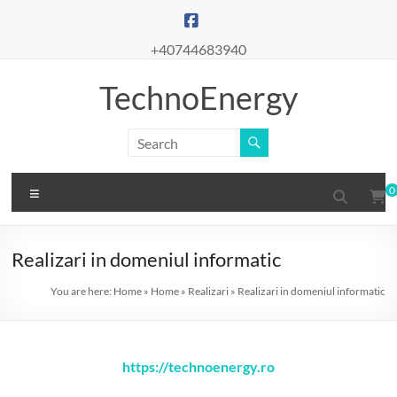
Skip
to
content
+40744683940
TechnoEnergy
Menu
0
Realizari in domeniul informatic
You are here:
Home
»
Home
»
Realizari
»
Realizari in domeniul informatic
https://technoenergy.ro