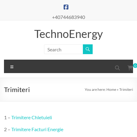
Skip
to
content
+40744683940
TechnoEnergy
Menu
0
Trimiteri
You are here:
Home
»
Trimiteri
1 –
Trimitere Chletuieli
2 –
Trimitere Facturi Energie