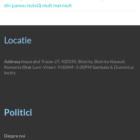
din panou rezistă mult mai mult
Locatie
Addresa
Imparatul Traian 27, 420145, Bistrita, Bistrita Nasaud,
Romania
Orar
Luni–Vineri: 9:00AM–5:00PM Sambata & Duminica:
Inchis
Politici
Despre noi