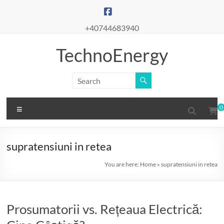
Skip
to
content
+40744683940
TechnoEnergy
Menu
0
supratensiuni in retea
You are here:
Home
»
supratensiuni in retea
Prosumatorii vs. Rețeaua Electrică: