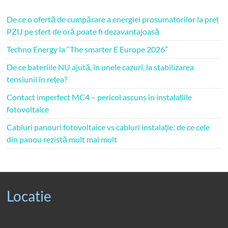
De ce o ofertă de cumpărare a energiei prosumatorilor la preț
PZU pe sfert de oră poate fi dezavantajoasă
Techno Energy la “The smarter E Europe 2026”
De ce bateriile NU ajută, în unele cazuri, la stabilizarea
tensiunii în rețea?
Contact imperfect MC4 – pericol ascuns în instalațiile
fotovoltaice
Cabluri panouri fotovoltaice vs cabluri instalație: de ce cele
din panou rezistă mult mai mult
Locatie