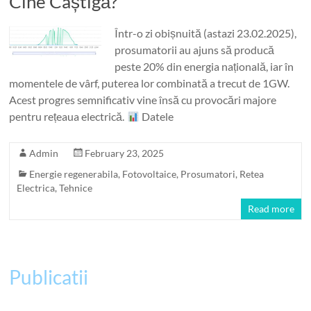
Cine Câștigă?
Într-o zi obișnuită (astazi 23.02.2025),
prosumatorii au ajuns să producă
peste 20% din energia națională, iar în
momentele de vârf, puterea lor combinată a trecut de 1GW.
Acest progres semnificativ vine însă cu provocări majore
pentru rețeaua electrică.
Datele
Admin
February 23, 2025
Energie regenerabila
,
Fotovoltaice
,
Prosumatori
,
Retea
Electrica
,
Tehnice
Read more
Publicatii