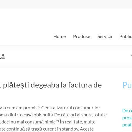
Home
Produse
Servicii
Public
că
 plătești degeaba la factura de
Pu
șa cum am promis”: Centralizatorul consumurilor
De c
mă dintr-o casă obișnuită De câte ori ai spus „totul e
pros
, deci nu mai consumă nimic”? În realitate, multe
poat
ate continuă să tragă curent în standby. Aceste