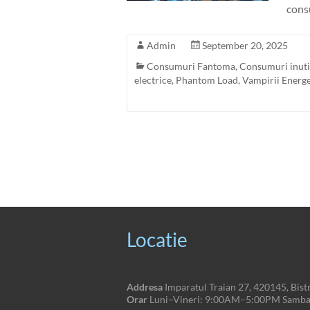
cons
Admin
September 20, 2025
Consumuri Fantoma
,
Consumuri inuti
electrice
,
Phantom Load
,
Vampirii Energe
Locatie
Addresa
Imparatul Traian 27, 420145, Bistr
Orar
Luni–Vineri: 9:00AM–5:00PM Sambat