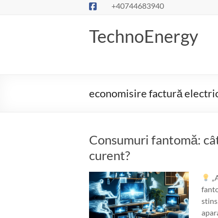
Skip
+40744683940
to
content
TechnoEnergy
economisire factură electri
Consumuri fantomă: cât
curent?
„A
fanto
stins
apar