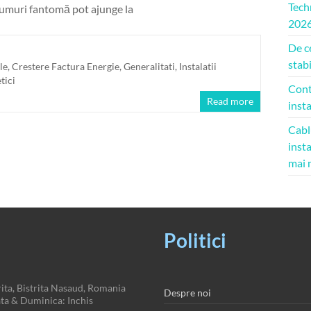
Tech
umuri fantomă pot ajunge la
202
De ce
stabi
le
,
Crestere Factura Energie
,
Generalitati
,
Instalatii
tici
Cont
Read more
insta
Cabl
insta
mai 
Politici
ita, Bistrita Nasaud, Romania
Despre noi
a & Duminica: Inchis