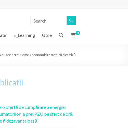
0
atii
E_Learning
Utile
You are here:
Home
»
economisire factură electrică
blicatii
e o ofertă de cumpărare a energiei
umatorilor la preț PZU pe sfert de oră
e fi dezavantajoasă