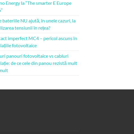
no Energy la “The smarter E Europe
6”
 bateriile NU ajută, în unele cazuri, la
lizarea tensiunii în rețea?
act imperfect MC4 – pericol ascuns în
lațiile fotovoltaice
uri panouri fotovoltaice vs cabluri
lație: de ce cele din panou rezistă mult
mult