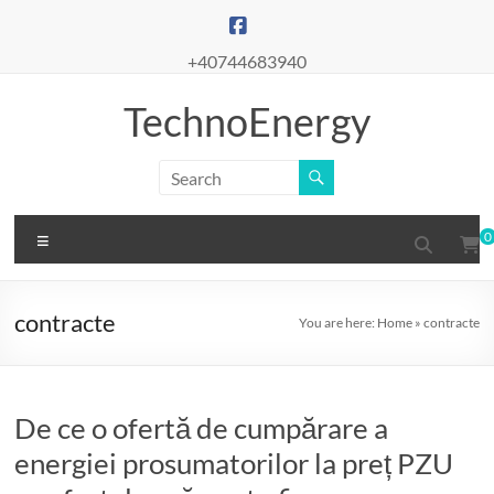
Skip
to
content
+40744683940
TechnoEnergy
Menu
0
contracte
You are here:
Home
»
contracte
De ce o ofertă de cumpărare a
energiei prosumatorilor la preț PZU