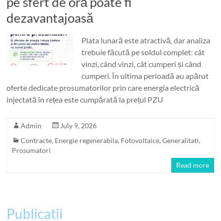
pe sfert de oră poate fi
dezavantajoasă
Plata lunară este atractivă, dar analiza
trebuie făcută pe soldul complet: cât
vinzi, când vinzi, cât cumperi și când
cumperi. În ultima perioadă au apărut
oferte dedicate prosumatorilor prin care energia electrică
injectată în rețea este cumpărată la prețul PZU
Admin
July 9, 2026
Contracte
,
Energie regenerabila
,
Fotovoltaice
,
Generalitati
,
Prosumatori
Read more
Publicatii