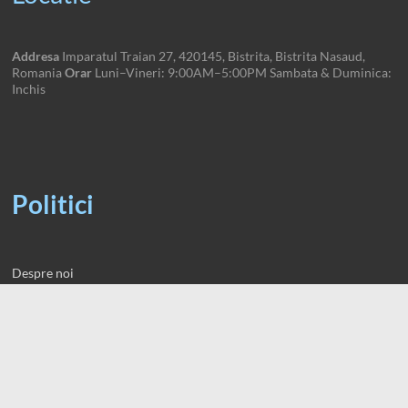
Addresa
Imparatul Traian 27, 420145, Bistrita, Bistrita Nasaud,
Romania
Orar
Luni–Vineri: 9:00AM–5:00PM Sambata & Duminica:
Inchis
Politici
Despre noi
Termeni Utilizare
P. Confidentialitate
P. Cookie
Credit Section