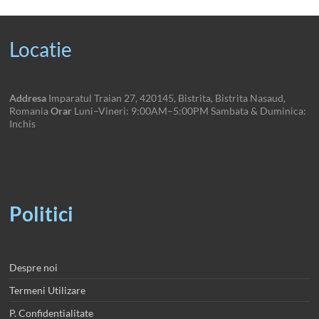
Locatie
Addresa
Imparatul Traian 27, 420145, Bistrita, Bistrita Nasaud,
Romania
Orar
Luni–Vineri: 9:00AM–5:00PM Sambata & Duminica:
Inchis
Politici
Despre noi
Termeni Utilizare
P. Confidentialitate